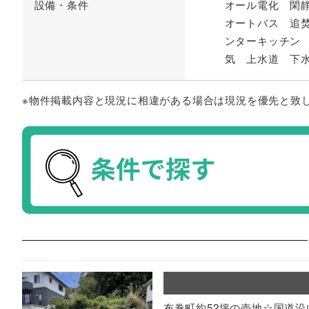
設備・条件
オール電化 閑
オートバス 追
ンターキッチン
気 上水道 下
※物件掲載内容と現況に相違がある場合は現況を優先と致
布巻町約52坪の売地☆国道