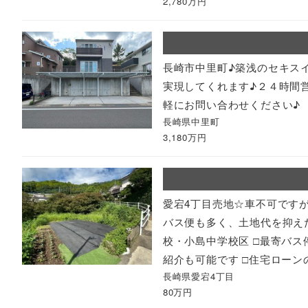
2,780万円
長崎市中里町♪築浅のセキス
実現してくれます♪２４時間
軽にお問い合わせください♪
長崎県中里町
3,180万円
愛宕4丁目売地☆車不可です
バス便も多く、土地代を抑えた
校・小島中学校区 □最寄バス
紹介も可能です □住宅ローン
長崎県愛宕4丁目
80万円