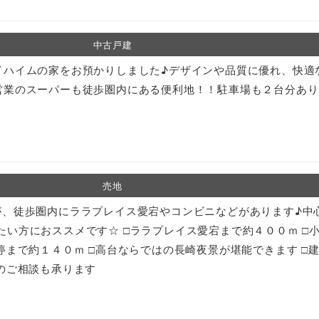
中古戸建
イハイムの家をお預かりしました♪デザインや品質に優れ、快適
営業のスーパーも徒歩圏内にある便利地！！駐車場も２台分あり
売地
が、徒歩圏内にララプレイス愛宕やコンビニなどがあります♪中
い方におススメです☆ □ララプレイス愛宕まで約４００ｍ □
停まで約１４０ｍ □高台ならではの長崎夜景が堪能できます □
のご相談も承ります