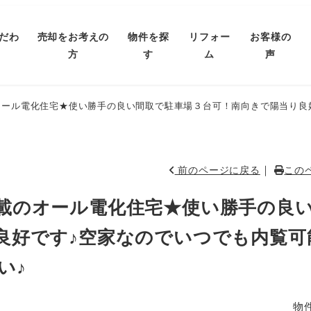
だわ
売却をお考えの
物件を探
リフォー
お客様の
方
す
ム
声
オール電化住宅★使い勝手の良い間取で駐車場３台可！南向きで陽当り良
｜
前のページに戻る
この
載のオール電化住宅★使い勝手の良
良好です♪空家なのでいつでも内覧可
い♪
物