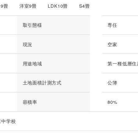
室9畳 洋室9畳 LDK10畳 S4畳
取引態様
専任
現況
空家
用途地域
第一種低層住
土地面積計測方式
公簿
容積率
80%
重中学校