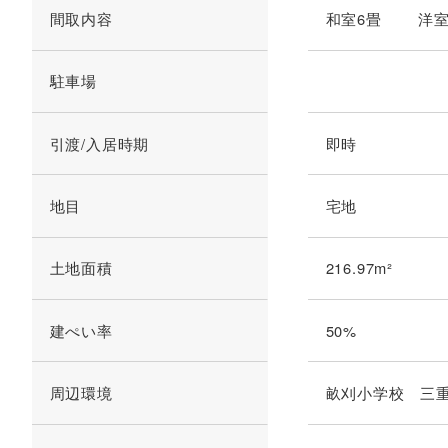
間取内容
和室6畳 洋
駐車場
引渡/入居時期
即時
地目
宅地
土地面積
216.97m²
建ぺい率
50%
周辺環境
畝刈小学校 三