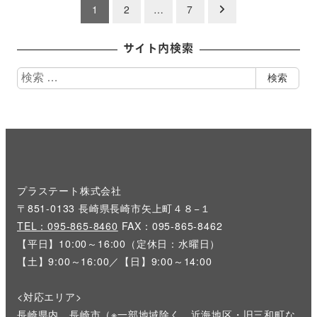
投
1
2
…
7
稿
サイト内検索
の
検
検索
ペ
索
ー
ジ
送
プラステート株式会社
り
〒851-0133 長崎県長崎市矢上町４８−１
TEL：095-865-8460
FAX：095-865-8462
【平日】10:00～16:00（定休日：水曜日）
【土】9:00～16:00／【日】9:00～14:00
<対応エリア>
長崎県内、長崎市（※一部地域除く 近海地区・旧三和町な