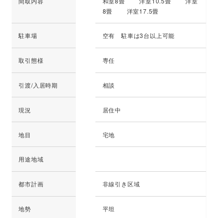
間取内容
和室8畳 洋室10.5畳 洋室
8畳 洋室17.5畳
駐車場
空有 駐車は3台以上可能
取引態様
専任
引渡/入居時期
相談
現況
居住中
地目
宅地
用途地域
都市計画
非線引き区域
地勢
平坦