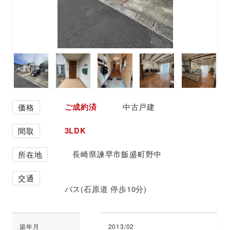
ご成約済
中古戸建
価格
3LDK
間取
長崎県諫早市飯盛町野中
所在地
交通
バス(石原道 停歩10分)
築年月
2013/02