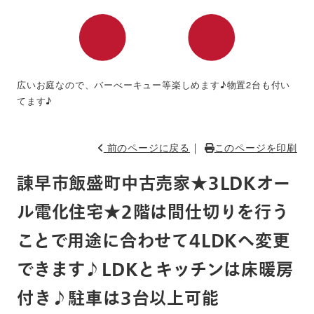
広いお庭なので、バーべーキュー等楽しめます♪物置2台も付い
てます♪
｜
前のページに戻る
このページを印刷
諫早市飯盛町中古売家★3LDKオー
ル電化住宅★2階は間仕切りを行う
ことで用途に合わせて4LDKへ変更
できます♪LDKとキッチンは床暖房
付き♪駐車は3台以上可能