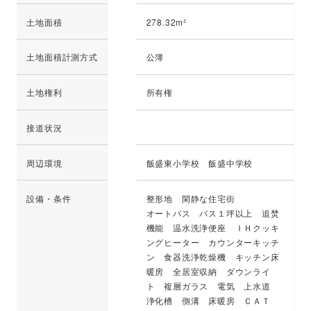
土地面積
278.32m²
土地面積計測方式
公簿
土地権利
所有権
接道状況
周辺環境
飯盛東小学校 飯盛中学校
設備・条件
整形地 閑静な住宅街
オートバス バス１坪以上 追焚
機能 温水洗浄便座 ＩＨクッキ
ングヒーター カウンターキッチ
ン 食器洗浄乾燥機 キッチン床
暖房 全居室収納 ダウンライ
ト 複層ガラス 電気 上水道
浄化槽 側溝 床暖房 ＣＡＴ