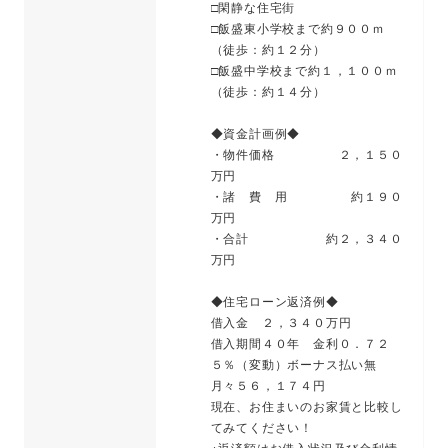
□閑静な住宅街
□飯盛東小学校まで約９００ｍ
（徒歩：約１２分）
□飯盛中学校まで約１，１００ｍ
（徒歩：約１４分）
◆資金計画例◆
・物件価格 ２，１５０
万円
・諸 費 用 約１９０
万円
・合計 約２，３４０
万円
◆住宅ローン返済例◆
借入金 ２，３４０万円
借入期間４０年 金利０．７２
５％（変動）ボーナス払い無
月々５６，１７４円
現在、お住まいのお家賃と比較し
てみてください！
※返済額はお借入状況及び金利情