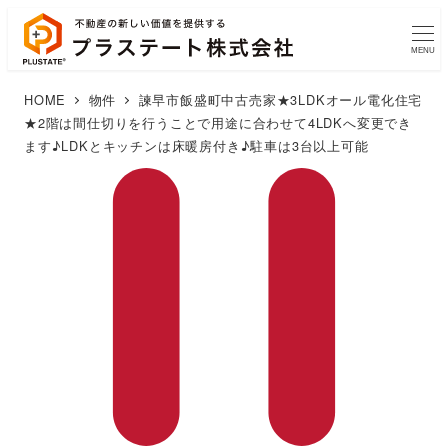
MENU
HOME
物件
諫早市飯盛町中古売家★3LDKオール電化住宅
★2階は間仕切りを行うことで用途に合わせて4LDKへ変更でき
ます♪LDKとキッチンは床暖房付き♪駐車は3台以上可能