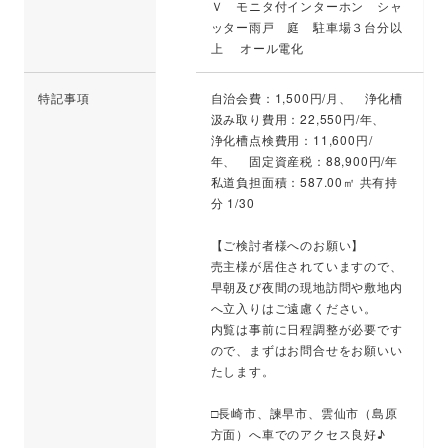
Ｖ モニタ付インターホン シャ
ッター雨戸 庭 駐車場３台分以
上 オール電化
特記事項
自治会費：1,500円/月、 浄化槽
汲み取り費用：22,550円/年、
浄化槽点検費用：11,600円/
年、 固定資産税：88,900円/年
私道負担面積：587.00㎡ 共有持
分 1/30
【ご検討者様へのお願い】
売主様が居住されていますので、
早朝及び夜間の現地訪問や敷地内
へ立入りはご遠慮ください。
内覧は事前に日程調整が必要です
ので、まずはお問合せをお願いい
たします。
□長崎市、諫早市、雲仙市（島原
方面）へ車でのアクセス良好♪