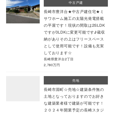
中古戸建
長崎市豊洋台★中古戸建住宅★ミ
サワホーム施工の太陽光発電搭載
の平屋です！現状の間取は2SLDK
ですが3LDKに変更可能です♪蔵収
納がありその上はフリースペース
として使用可能です！設備も充実
しております☆
長崎県豊洋台2丁目
2,780万円
売地
長崎市淵町☆売地☆建築条件無の
土地となっておりますのでお好き
な建築業者様で建築が可能です！
２０２４年開業予定の長崎スタジ