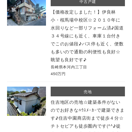
中古戸建
【価格改定しました！】伊良林
小・桜馬場中校区☆２０１０年に
水回りなど一部リフォーム済♪国道
３４号線にも近く、車庫１台付き
でこのお値段♪バス停も近く、便数
も多いので通勤の利便性も良好☆
眺望も良好です♪
長崎県本河内三丁目
450万円
売地
住吉地区の売地☆建築条件がない
のでお好きなﾊｳｽﾒｰｶｰで建築できま
す♪住吉中園商店街まで徒歩４分☆
チトセピアも徒歩圏内です(^^♪徒