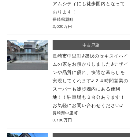
アムシティにも徒歩圏内となって
おります！
長崎県淵町
2,000万円
中古戸建
長崎市中里町♪築浅のセキスイハイ
ムの家をお預かりしました♪デザイ
ンや品質に優れ、快適な暮らしを
実現してくれます♪２４時間営業の
スーパーも徒歩圏内にある便利
地！！駐車場も２台分あります！
お気軽にお問い合わせください♪
長崎県中里町
3,180万円