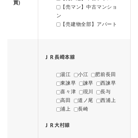
買)
【売マン】中古マンショ
ン
【売建物全部】アパート
ＪＲ長崎本線
湯江
小江
肥前長田
東諫早
諫早
西諫早
喜々津
現川
長与
高田
道ノ尾
西浦上
浦上
長崎
ＪＲ大村線