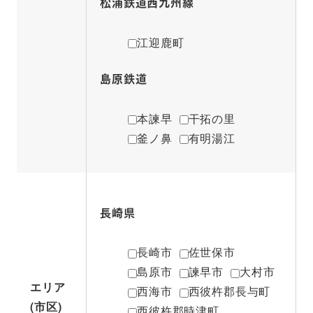
松浦鉄道西九州線
江迎鹿町
島原鉄道
本諫早
干拓の里
釜ノ鼻
有明湯江
長崎県
長崎市
佐世保市
島原市
諫早市
大村市
エリア
西海市
西彼杵郡長与町
(市区)
西彼杵郡時津町