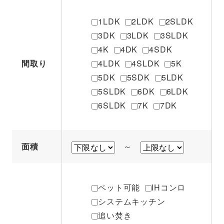
1LDK
2LDK
2SLDK
3DK
3LDK
3SLDK
4K
4DK
4SDK
間取り
4LDK
4SLDK
5K
5DK
5SDK
5LDK
5SLDK
6DK
6LDK
6SLDK
7K
7DK
面積
～
ペット可能
IHコンロ
システムキッチン
追い焚き