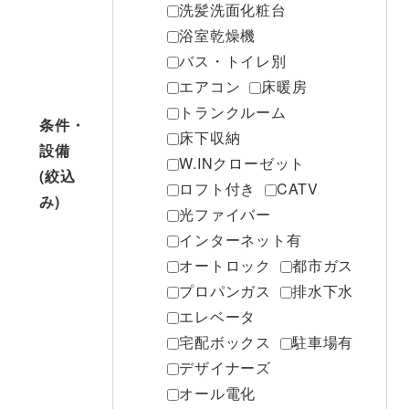
洗髪洗面化粧台
浴室乾燥機
バス・トイレ別
エアコン
床暖房
トランクルーム
条件・
床下収納
設備
W.INクローゼット
(絞込
ロフト付き
CATV
み)
光ファイバー
インターネット有
オートロック
都市ガス
プロパンガス
排水下水
エレベータ
宅配ボックス
駐車場有
デザイナーズ
オール電化