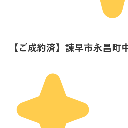
​【ご成約済】諫早市永昌町