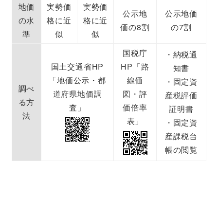
地価
実勢価
実勢価
公示地
公示地価
の水
格に近
格に近
価の8割
の7割
準
似
似
国税庁
・納税通
国土交通省HP
HP「路
知書
「地価公示・都
線価
・固定資
調べ
道府県地価調
図・評
産税評価
る方
査」
価倍率
証明書
法
表」
・固定資
産課税台
帳の閲覧