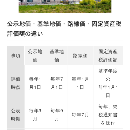
公示地価・基準地価・路線価・固定資産税
評価額の違い
公示地
基準地
固定資産
事項
路線価
価
価
税評価額
基準年度
評価
毎年1
毎年7
毎年1月
の
時点
月1日
月1日
1日
前年1月1
日
毎年、納
公表
毎年3
毎年9
毎年7月
税通知書
時期
月
月
を送付