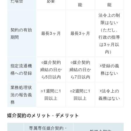
た場合
必要
能
能
法令上の制
限はない
契約の有効
（ただし、
最長3ヶ月
最長3ヶ月
期間
行政の指導
は3ヶ月以
内）
○媒介契約
○媒介契約
指定流通機
☓登録の義
締結の日か
締結の日か
構への登録
務はない
ら5日以内
ら7日以内
業務処理状
○1週間に1
○2週間に1
☓法令上の
況の報告義
回以上
回以上
義務はない
務
媒介契約のメリット・デメリット
専属専任媒介契約・