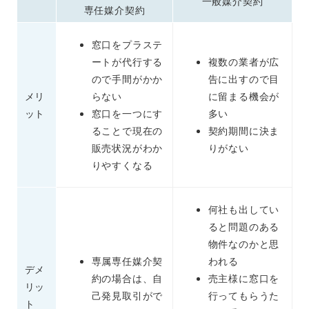
一般媒介契約
専任媒介契約
窓口をプラステ
ートが代行する
複数の業者が広
ので手間がかか
告に出すので
目
メリ
らない
に留まる機会が
ット
窓口を一つにす
多い
ることで現在の
契約期間に決ま
販売状況がわか
りがない
りやすくなる
何社も出してい
ると問題のある
物件なのかと思
専属専任媒介契
われる
デメ
約の場合は、自
売主様に窓口を
リッ
己発見取引がで
行ってもらうた
ト