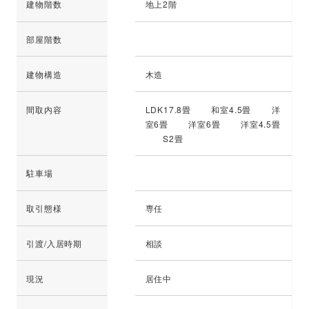
建物階数
地上2階
部屋階数
建物構造
木造
間取内容
LDK17.8畳 和室4.5畳 洋
室6畳 洋室6畳 洋室4.5畳
S2畳
駐車場
取引態様
専任
引渡/入居時期
相談
現況
居住中