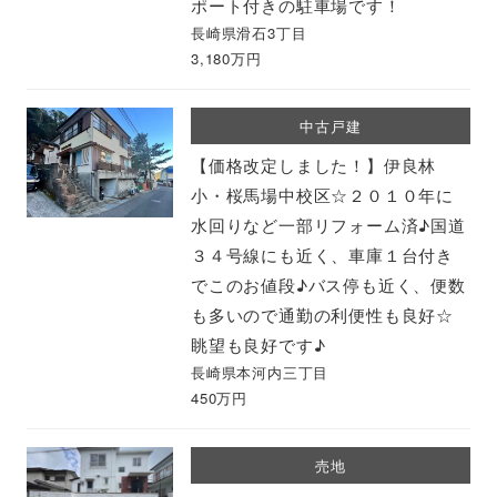
ポート付きの駐車場です！
長崎県滑石3丁目
3,180万円
中古戸建
【価格改定しました！】伊良林
小・桜馬場中校区☆２０１０年に
水回りなど一部リフォーム済♪国道
３４号線にも近く、車庫１台付き
でこのお値段♪バス停も近く、便数
も多いので通勤の利便性も良好☆
眺望も良好です♪
長崎県本河内三丁目
450万円
売地