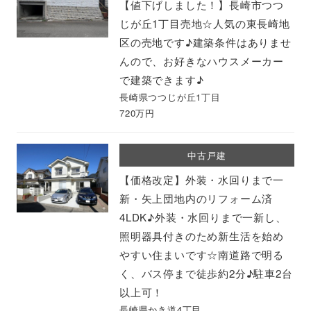
【値下げしました！】長崎市つつ
じが丘1丁目売地☆人気の東長崎地
区の売地です♪建築条件はありませ
んので、お好きなハウスメーカー
で建築できます♪
長崎県つつじが丘1丁目
720万円
中古戸建
【価格改定】外装・水回りまで一
新・矢上団地内のリフォーム済
4LDK♪外装・水回りまで一新し、
照明器具付きのため新生活を始め
やすい住まいです☆南道路で明る
く、バス停まで徒歩約2分♪駐車2台
以上可！
長崎県かき道4丁目