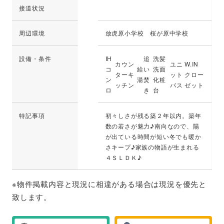
接道状況
周辺環境
放虎原小学校 桜が原中学校
設備・条件
IH
追
洗髪
カウン
ユニ
W.IN
コ
給
い
洗面
ターキ
ット
クロー
ン
湯
焚
化粧
ッチン
バス
ゼット
ロ
き
台
特記事項
初々しさが残る築２年以内。築年
数の若さが魅力♪南向なので、陽
が出ている時間が短い冬でも暖か
さキープ♪家族の物語が生まれる
４ＳＬＤＫ♪
※物件掲載内容と現況に相違がある場合は現況を優先と
致します。