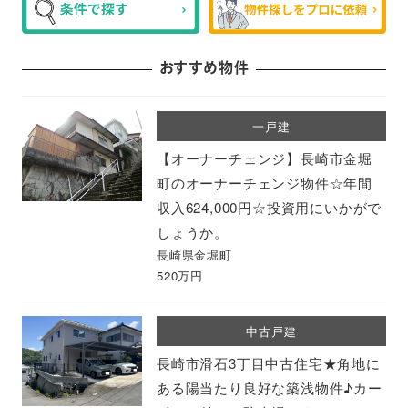
おすすめ物件
一戸建
【オーナーチェンジ】長崎市金堀
町のオーナーチェンジ物件☆年間
収入624,000円☆投資用にいかがで
しょうか。
長崎県金堀町
520万円
中古戸建
長崎市滑石3丁目中古住宅★角地に
ある陽当たり良好な築浅物件♪カー