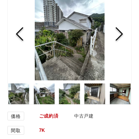
ご成約済
中古戸建
価格
7K
間取