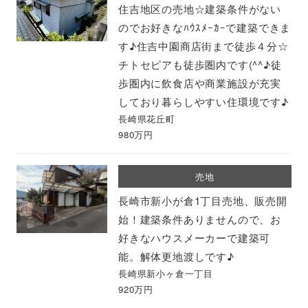
住吉地区の売地☆建築条件がない
のでお好きなﾊｳｽﾒｰｶｰで建築できま
す♪住吉中園商店街まで徒歩４分☆
チトセピアも徒歩圏内です(^^♪徒
歩圏内に飲食店や商業施設が充実
しており暮らしやすい住環境です♪
長崎県花丘町
980万円
売地
長崎市新小が倉1丁目売地、販売開
始！建築条件ありませんので、お
好きなハウスメーカーで建築可
能。解体更地渡しです♪
長崎県新小ヶ倉一丁目
920万円