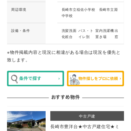
周辺環境
長崎市立稲佐小学校 長崎市立淵
中学校
設備・条件
洗髪洗面
バス・ト
室内洗濯機
出
化粧台
イレ別
置き場
窓
※物件掲載内容と現況に相違がある場合は現況を優先と
致します。
おすすめ物件
中古戸建
長崎市豊洋台★中古戸建住宅★ミ