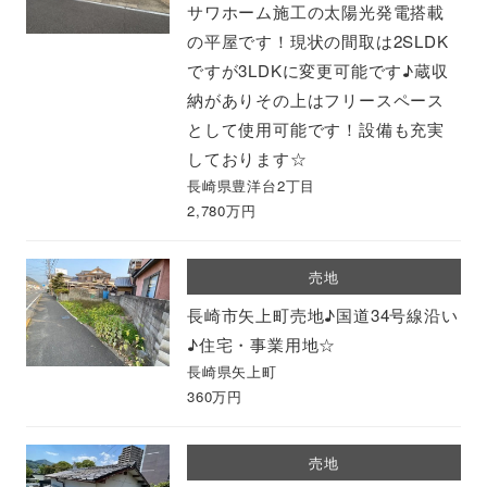
サワホーム施工の太陽光発電搭載
の平屋です！現状の間取は2SLDK
ですが3LDKに変更可能です♪蔵収
納がありその上はフリースペース
として使用可能です！設備も充実
しております☆
長崎県豊洋台2丁目
2,780万円
売地
長崎市矢上町売地♪国道34号線沿い
♪住宅・事業用地☆
長崎県矢上町
360万円
売地