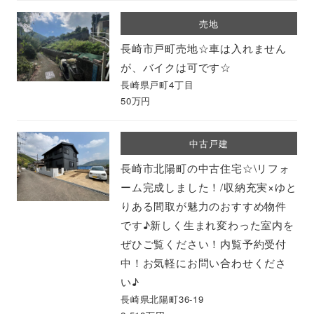
売地
長崎市戸町売地☆車は入れません
が、バイクは可です☆
長崎県戸町4丁目
50万円
中古戸建
長崎市北陽町の中古住宅☆\リフォ
ーム完成しました！/収納充実×ゆと
りある間取が魅力のおすすめ物件
です♪新しく生まれ変わった室内を
ぜひご覧ください！内覧予約受付
中！お気軽にお問い合わせくださ
い♪
長崎県北陽町36-19