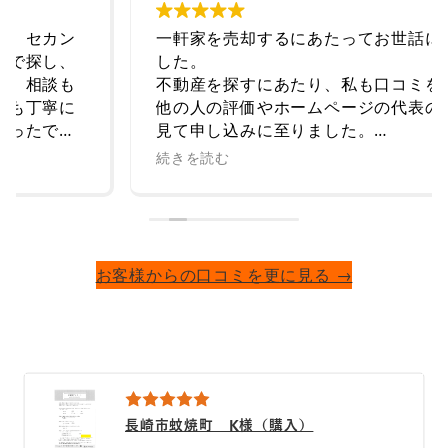
一軒家を売却するにあたってお世話になりま
した。
不動産を探すにあたり、私も口コミを見て、
他の人の評価やホームページの代表の思いを
見て申し込みに至りました。
こちらの事情をしっかりと聞いてくださりま
続きを読む
した。売却までの期間も継続してサポートく
ださり、物件を大切にしてくれる方に売却が
決まりました。
サービス精神が溢れた店舗です。
お客様からの口コミを更に見る →
長崎市蚊焼町 K様（購入）