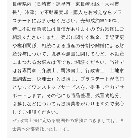
長崎県内（長崎市・諫早市・東長崎地区・大村市・
長与･時津）で不動産売却・購入をお考えならプラ
ステートにおまかせください。売却成約率100%、
特に不動産買取には自信がありますのでお気軽にご
相談ください！また、売却に関する税金、登記変更
や権利関係、相続による遺産の分割や離婚による財
産分与について、境界や測量に関してなど、不動産
にまつわるお悩みは何でもご相談ください。当社で
は各専門家（弁護士、司法書士、行政書士、土地家
屋調査士、税理士）と提携し、プラステートが窓口
となってワンストップサービスをご提供し全力でサ
ポートします。その他にも遺品整理、残置物処分、
引越しなどについても提携業者がおりますので安心
してご相談ください。
※行政書士法に定める範囲外の業務につきましては、各
士業へ外部委託いたします。